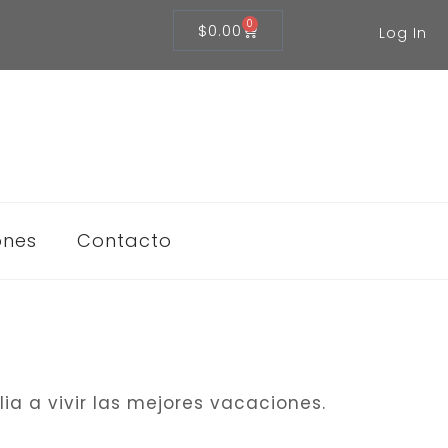
0
$
0.00
Log In
ones
Contacto
ia a vivir las mejores vacaciones.